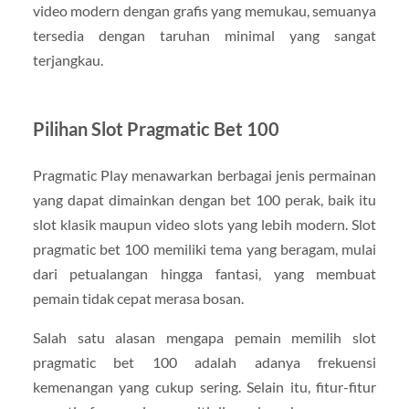
video modern dengan grafis yang memukau, semuanya
tersedia dengan taruhan minimal yang sangat
terjangkau.
Pilihan Slot Pragmatic Bet 100
Pragmatic Play menawarkan berbagai jenis permainan
yang dapat dimainkan dengan bet 100 perak, baik itu
slot klasik maupun video slots yang lebih modern. Slot
pragmatic bet 100 memiliki tema yang beragam, mulai
dari petualangan hingga fantasi, yang membuat
pemain tidak cepat merasa bosan.
Salah satu alasan mengapa pemain memilih slot
pragmatic bet 100 adalah adanya frekuensi
kemenangan yang cukup sering. Selain itu, fitur-fitur