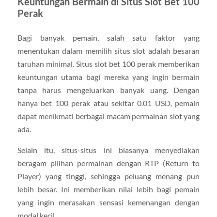
Keuntungan Bermain di Situs Slot Bet 100
Perak
Bagi banyak pemain, salah satu faktor yang
menentukan dalam memilih situs slot adalah besaran
taruhan minimal. Situs slot bet 100 perak memberikan
keuntungan utama bagi mereka yang ingin bermain
tanpa harus mengeluarkan banyak uang. Dengan
hanya bet 100 perak atau sekitar 0.01 USD, pemain
dapat menikmati berbagai macam permainan slot yang
ada.
Selain itu, situs-situs ini biasanya menyediakan
beragam pilihan permainan dengan RTP (Return to
Player) yang tinggi, sehingga peluang menang pun
lebih besar. Ini memberikan nilai lebih bagi pemain
yang ingin merasakan sensasi kemenangan dengan
modal kecil.