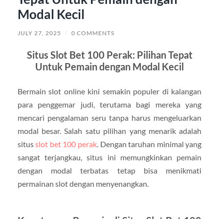
Modal Kecil
JULY 27, 2025
/
0 COMMENTS
Situs Slot Bet 100 Perak: Pilihan Tepat
Untuk Pemain dengan Modal Kecil
Bermain slot online kini semakin populer di kalangan
para penggemar judi, terutama bagi mereka yang
mencari pengalaman seru tanpa harus mengeluarkan
modal besar. Salah satu pilihan yang menarik adalah
situs
slot bet 100 perak
. Dengan taruhan minimal yang
sangat terjangkau, situs ini memungkinkan pemain
dengan modal terbatas tetap bisa menikmati
permainan slot dengan menyenangkan.