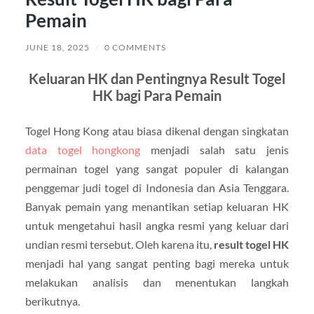
Pemain
JUNE 18, 2025
/
0 COMMENTS
Keluaran HK dan Pentingnya Result Togel
HK bagi Para Pemain
Togel Hong Kong atau biasa dikenal dengan singkatan
data togel hongkong
menjadi salah satu jenis
permainan togel yang sangat populer di kalangan
penggemar judi togel di Indonesia dan Asia Tenggara.
Banyak pemain yang menantikan setiap keluaran HK
untuk mengetahui hasil angka resmi yang keluar dari
undian resmi tersebut. Oleh karena itu,
result togel HK
menjadi hal yang sangat penting bagi mereka untuk
melakukan analisis dan menentukan langkah
berikutnya.