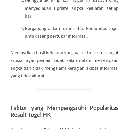
Menggunakan aplikasi togel terpercaya yang
menyediakan update angka keluaran setiap
hari.
Bergabung dalam forum atau komunitas togel
untuk saling bertukar informasi.
Memastikan hasil keluaran yang valid dan resmi sangat
krusial agar pemain tidak salah dalam menentukan
angka dan tidak mengalami kerugian akibat informasi
yang tidak akurat.
Faktor yang Mempengaruhi Popularitas
Result Togel HK