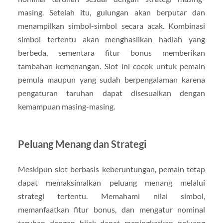
masing. Setelah itu, gulungan akan berputar dan
menampilkan simbol-simbol secara acak. Kombinasi
simbol tertentu akan menghasilkan hadiah yang
berbeda, sementara fitur bonus memberikan
tambahan kemenangan. Slot ini cocok untuk pemain
pemula maupun yang sudah berpengalaman karena
pengaturan taruhan dapat disesuaikan dengan
kemampuan masing-masing.
Peluang Menang dan Strategi
Meskipun slot berbasis keberuntungan, pemain tetap
dapat memaksimalkan peluang menang melalui
strategi tertentu. Memahami nilai simbol,
memanfaatkan fitur bonus, dan mengatur nominal
taruhan dengan bijak dapat meningkatkan peluang