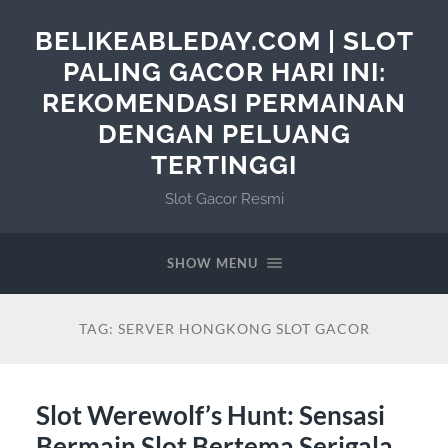
BELIKEABLEDAY.COM | SLOT
PALING GACOR HARI INI:
REKOMENDASI PERMAINAN
DENGAN PELUANG
TERTINGGI
Slot Gacor Resmi
SHOW MENU
TAG:
SERVER HONGKONG SLOT GACOR
Slot Werewolf’s Hunt: Sensasi
Bermain Slot Bertema Serigala