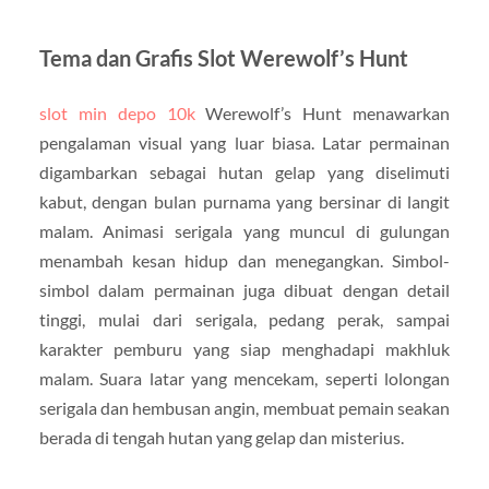
Tema dan Grafis Slot Werewolf’s Hunt
slot min depo 10k
Werewolf’s Hunt menawarkan
pengalaman visual yang luar biasa. Latar permainan
digambarkan sebagai hutan gelap yang diselimuti
kabut, dengan bulan purnama yang bersinar di langit
malam. Animasi serigala yang muncul di gulungan
menambah kesan hidup dan menegangkan. Simbol-
simbol dalam permainan juga dibuat dengan detail
tinggi, mulai dari serigala, pedang perak, sampai
karakter pemburu yang siap menghadapi makhluk
malam. Suara latar yang mencekam, seperti lolongan
serigala dan hembusan angin, membuat pemain seakan
berada di tengah hutan yang gelap dan misterius.