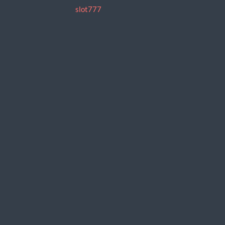
slot777