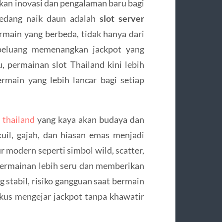
kan inovasi dan pengalaman baru bagi
sedang naik daun adalah
slot server
ermain yang berbeda, tidak hanya dari
i peluang memenangkan jackpot yang
, permainan slot Thailand kini lebih
rmain yang lebih lancar bagi setiap
t thailand
yang kaya akan budaya dan
kuil, gajah, dan hiasan emas menjadi
tur modern seperti simbol wild, scatter,
ermainan lebih seru dan memberikan
 stabil, risiko gangguan saat bermain
kus mengejar jackpot tanpa khawatir