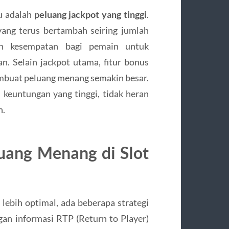
u adalah
peluang jackpot yang tinggi
.
ang terus bertambah seiring jumlah
n kesempatan bagi pemain untuk
. Selain jackpot utama, fitur bonus
mbuat peluang menang semakin besar.
keuntungan yang tinggi, tidak heran
n.
uang Menang di Slot
lebih optimal, ada beberapa strategi
gan informasi RTP (Return to Player)