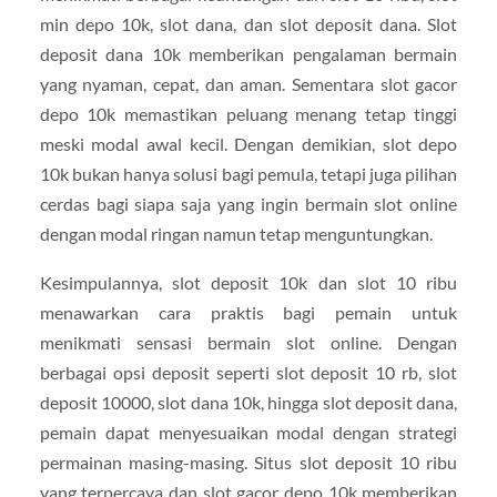
min depo 10k, slot dana, dan slot deposit dana. Slot
deposit dana 10k memberikan pengalaman bermain
yang nyaman, cepat, dan aman. Sementara slot gacor
depo 10k memastikan peluang menang tetap tinggi
meski modal awal kecil. Dengan demikian, slot depo
10k bukan hanya solusi bagi pemula, tetapi juga pilihan
cerdas bagi siapa saja yang ingin bermain slot online
dengan modal ringan namun tetap menguntungkan.
Kesimpulannya, slot deposit 10k dan slot 10 ribu
menawarkan cara praktis bagi pemain untuk
menikmati sensasi bermain slot online. Dengan
berbagai opsi deposit seperti slot deposit 10 rb, slot
deposit 10000, slot dana 10k, hingga slot deposit dana,
pemain dapat menyesuaikan modal dengan strategi
permainan masing-masing. Situs slot deposit 10 ribu
yang terpercaya dan slot gacor depo 10k memberikan