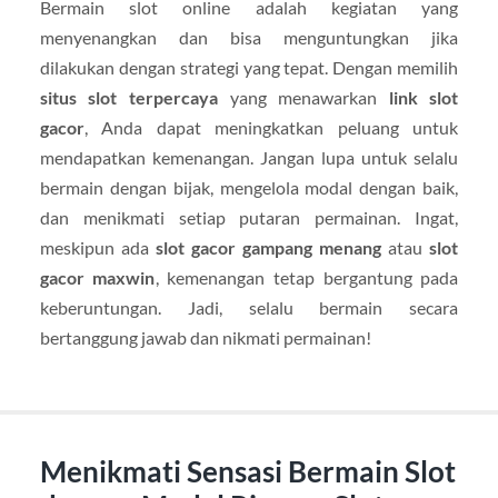
Bermain slot online adalah kegiatan yang
menyenangkan dan bisa menguntungkan jika
dilakukan dengan strategi yang tepat. Dengan memilih
situs slot terpercaya
yang menawarkan
link slot
gacor
, Anda dapat meningkatkan peluang untuk
mendapatkan kemenangan. Jangan lupa untuk selalu
bermain dengan bijak, mengelola modal dengan baik,
dan menikmati setiap putaran permainan. Ingat,
meskipun ada
slot gacor gampang menang
atau
slot
gacor maxwin
, kemenangan tetap bergantung pada
keberuntungan. Jadi, selalu bermain secara
bertanggung jawab dan nikmati permainan!
Menikmati Sensasi Bermain Slot