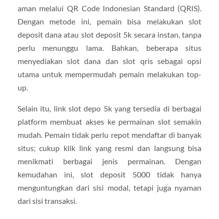
aman melalui QR Code Indonesian Standard (QRIS).
Dengan metode ini, pemain bisa melakukan slot
deposit dana atau slot deposit 5k secara instan, tanpa
perlu menunggu lama. Bahkan, beberapa situs
menyediakan slot dana dan slot qris sebagai opsi
utama untuk mempermudah pemain melakukan top-
up.
Selain itu, link slot depo 5k yang tersedia di berbagai
platform membuat akses ke permainan slot semakin
mudah. Pemain tidak perlu repot mendaftar di banyak
situs; cukup klik link yang resmi dan langsung bisa
menikmati berbagai jenis permainan. Dengan
kemudahan ini, slot deposit 5000 tidak hanya
menguntungkan dari sisi modal, tetapi juga nyaman
dari sisi transaksi.