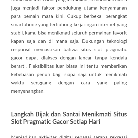
juga menjadi faktor pendukung utama kenyamanan
para pemain masa kini. Cukup berbekal perangkat
smartphone yang terhubung ke jaringan internet yang
stabil, kamu bisa menikmati seluruh permainan favorit
kapan saja dan di mana saja. Dukungan teknologi
responsif memastikan bahwa situs slot pragmatic
gacor dapat diakses dengan lancar tanpa kendala
berarti. Fleksibilitas luar biasa ini tentu memberikan
kebebasan penuh bagi siapa saja untuk menikmati
waktu senggang dengan cara yang paling
menyenangkan.
Langkah Bijak dan Santai Menikmati Situs
Slot Pragmatic Gacor Setiap Hari
Menjadikan aktivitas digital sebagai sarana rekreasi