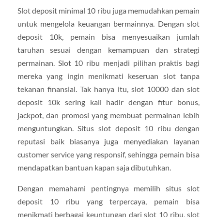
Slot deposit minimal 10 ribu juga memudahkan pemain
untuk mengelola keuangan bermainnya. Dengan slot
deposit 10k, pemain bisa menyesuaikan jumlah
taruhan sesuai dengan kemampuan dan strategi
permainan. Slot 10 ribu menjadi pilihan praktis bagi
mereka yang ingin menikmati keseruan slot tanpa
tekanan finansial. Tak hanya itu, slot 10000 dan slot
deposit 10k sering kali hadir dengan fitur bonus,
jackpot, dan promosi yang membuat permainan lebih
menguntungkan. Situs slot deposit 10 ribu dengan
reputasi baik biasanya juga menyediakan layanan
customer service yang responsif, sehingga pemain bisa
mendapatkan bantuan kapan saja dibutuhkan.
Dengan memahami pentingnya memilih situs slot
deposit 10 ribu yang terpercaya, pemain bisa
menikmati berbagai keuntungan dari slot 10 ribu, slot