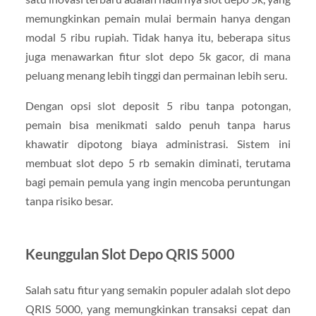
memungkinkan pemain mulai bermain hanya dengan
modal 5 ribu rupiah. Tidak hanya itu, beberapa situs
juga menawarkan fitur slot depo 5k gacor, di mana
peluang menang lebih tinggi dan permainan lebih seru.
Dengan opsi slot deposit 5 ribu tanpa potongan,
pemain bisa menikmati saldo penuh tanpa harus
khawatir dipotong biaya administrasi. Sistem ini
membuat slot depo 5 rb semakin diminati, terutama
bagi pemain pemula yang ingin mencoba peruntungan
tanpa risiko besar.
Keunggulan Slot Depo QRIS 5000
Salah satu fitur yang semakin populer adalah slot depo
QRIS 5000, yang memungkinkan transaksi cepat dan