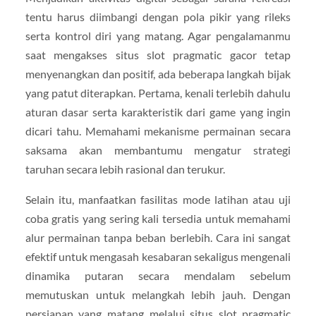
tentu harus diimbangi dengan pola pikir yang rileks
serta kontrol diri yang matang. Agar pengalamanmu
saat mengakses situs slot pragmatic gacor tetap
menyenangkan dan positif, ada beberapa langkah bijak
yang patut diterapkan. Pertama, kenali terlebih dahulu
aturan dasar serta karakteristik dari game yang ingin
dicari tahu. Memahami mekanisme permainan secara
saksama akan membantumu mengatur strategi
taruhan secara lebih rasional dan terukur.
Selain itu, manfaatkan fasilitas mode latihan atau uji
coba gratis yang sering kali tersedia untuk memahami
alur permainan tanpa beban berlebih. Cara ini sangat
efektif untuk mengasah kesabaran sekaligus mengenali
dinamika putaran secara mendalam sebelum
memutuskan untuk melangkah lebih jauh. Dengan
persiapan yang matang melalui situs slot pragmatic