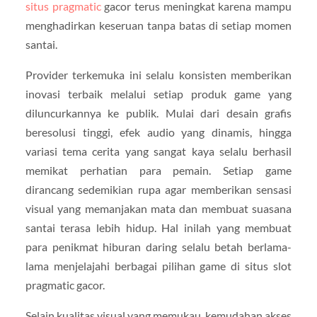
situs pragmatic
gacor terus meningkat karena mampu
menghadirkan keseruan tanpa batas di setiap momen
santai.
Provider terkemuka ini selalu konsisten memberikan
inovasi terbaik melalui setiap produk game yang
diluncurkannya ke publik. Mulai dari desain grafis
beresolusi tinggi, efek audio yang dinamis, hingga
variasi tema cerita yang sangat kaya selalu berhasil
memikat perhatian para pemain. Setiap game
dirancang sedemikian rupa agar memberikan sensasi
visual yang memanjakan mata dan membuat suasana
santai terasa lebih hidup. Hal inilah yang membuat
para penikmat hiburan daring selalu betah berlama-
lama menjelajahi berbagai pilihan game di situs slot
pragmatic gacor.
Selain kualitas visual yang memukau, kemudahan akses