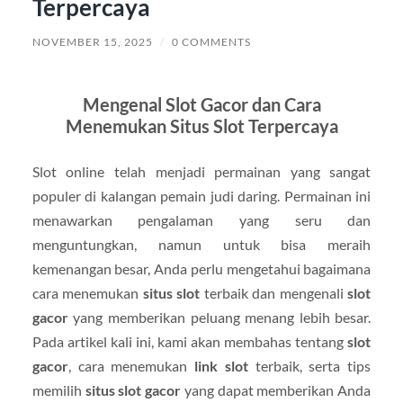
Terpercaya
NOVEMBER 15, 2025
/
0 COMMENTS
Mengenal Slot Gacor dan Cara
Menemukan Situs Slot Terpercaya
Slot online telah menjadi permainan yang sangat
populer di kalangan pemain judi daring. Permainan ini
menawarkan pengalaman yang seru dan
menguntungkan, namun untuk bisa meraih
kemenangan besar, Anda perlu mengetahui bagaimana
cara menemukan
situs slot
terbaik dan mengenali
slot
gacor
yang memberikan peluang menang lebih besar.
Pada artikel kali ini, kami akan membahas tentang
slot
gacor
, cara menemukan
link slot
terbaik, serta tips
memilih
situs slot gacor
yang dapat memberikan Anda