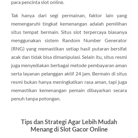
para pencinta slot online.
Tak hanya dari segi permainan, faktor lain yang
memengaruhi tingkat kemenangan adalah pemilihan
situs tempat bermain. Situs slot terpercaya biasanya
menggunakan sistem Random Number Generator
(RNG) yang memastikan setiap hasil putaran bersifat
acak dan tidak bisa dimanipulasi. Selain itu, situs resmi
juga menyediakan berbagai metode pembayaran aman
serta layanan pelanggan aktif 24 jam. Bermain di situs
resmi bukan hanya meningkatkan rasa aman, tapi juga
memastikan kemenangan pemain dibayarkan secara
penuh tanpa potongan.
Tips dan Strategi Agar Lebih Mudah
Menang di Slot Gacor Online