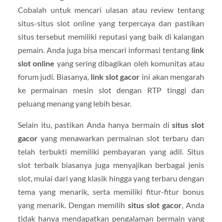
Cobalah untuk mencari ulasan atau review tentang
situs-situs slot online yang terpercaya dan pastikan
situs tersebut memiliki reputasi yang baik di kalangan
pemain. Anda juga bisa mencari informasi tentang
link
slot online
yang sering dibagikan oleh komunitas atau
forum judi. Biasanya,
link slot gacor
ini akan mengarah
ke permainan mesin slot dengan RTP tinggi dan
peluang menang yang lebih besar.
Selain itu, pastikan Anda hanya bermain di
situs slot
gacor
yang menawarkan permainan slot terbaru dan
telah terbukti memiliki pembayaran yang adil. Situs
slot terbaik biasanya juga menyajikan berbagai jenis
slot, mulai dari yang klasik hingga yang terbaru dengan
tema yang menarik, serta memiliki fitur-fitur bonus
yang menarik. Dengan memilih
situs slot gacor
, Anda
tidak hanya mendapatkan pengalaman bermain yang