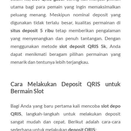
utama bagi para pemain yang ingin memaksimalkan
peluang menang. Meskipun nominal deposit yang
digunakan tidak terlalu besar, kualitas permainan di
situs deposit 5 ribu
tetap memberikan pengalaman
yang menyenangkan dan penuh tantangan. Dengan
menggunakan metode
slot deposit QRIS 5k
, Anda
dapat menikmati beragam pilihan permainan yang
menarik dan tentunya lebih terjangkau.
Cara Melakukan Deposit QRIS untuk
Bermain Slot
Bagi Anda yang baru pertama kali mencoba
slot depo
QRIS
, langkah-langkah untuk melakukan deposit
sangat mudah dan cepat. Berikut adalah cara-cara
sederhana untuk melakukan
deposit QRIS
: