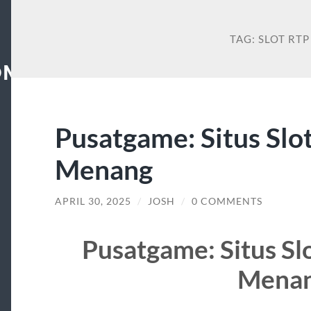
TAG:
SLOT RTP
OM
Pusatgame: Situs Sl
Menang
APRIL 30, 2025
/
JOSH
/
0 COMMENTS
Pusatgame: Situs S
Mena