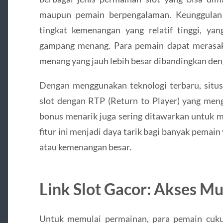
maupun pemain berpengalaman. Keunggulan 
tingkat kemenangan yang relatif tinggi, yan
gampang menang. Para pemain dapat merasak
menang yang jauh lebih besar dibandingkan denga
Dengan menggunakan teknologi terbaru, sit
slot dengan RTP (Return to Player) yang mengu
bonus menarik juga sering ditawarkan untuk 
fitur ini menjadi daya tarik bagi banyak pemai
atau kemenangan besar.
Link Slot Gacor: Akses M
Untuk memulai permainan, para pemain cuku