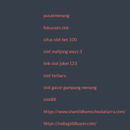
pusatmenang
fokuswin slot
situs slot bet 100
slot mahjong ways 3
link slot joker123
slot terbaru
slot gacor gampang menang
slot88
https://www.shantidhamschoolatarra.com/
https://indiagoldbuyer.com/