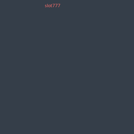
slot777