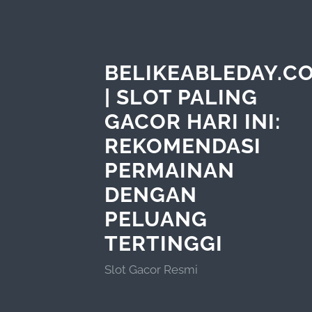
BELIKEABLEDAY.C
| SLOT PALING
GACOR HARI INI:
REKOMENDASI
PERMAINAN
DENGAN
PELUANG
TERTINGGI
Slot Gacor Resmi