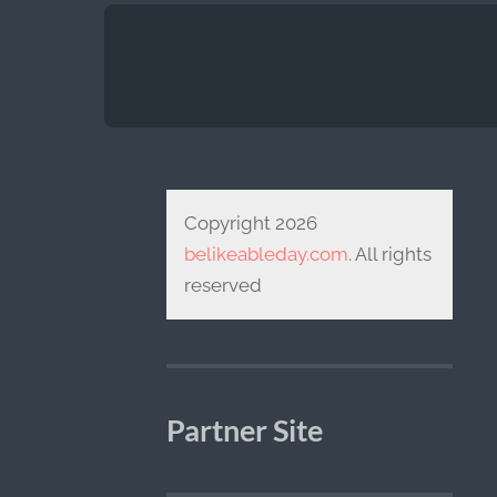
Copyright 2026
belikeableday.com
. All rights
reserved
Partner Site