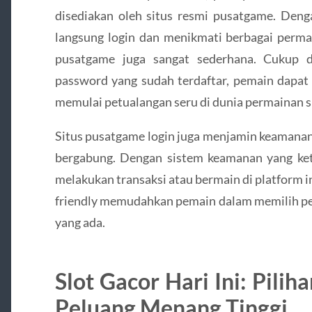
disediakan oleh situs resmi pusatgame. Den
langsung login dan menikmati berbagai permai
pusatgame juga sangat sederhana. Cukup
password yang sudah terdaftar, pemain dapat
memulai petualangan seru di dunia permainan sl
Situs pusatgame login juga menjamin keamana
bergabung. Dengan sistem keamanan yang ke
melakukan transaksi atau bermain di platform ini
friendly memudahkan pemain dalam memilih per
yang ada.
Slot Gacor Hari Ini: Pili
Peluang Menang Tinggi