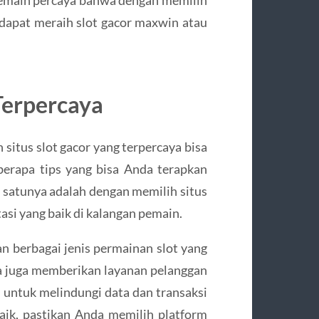
pemain percaya bahwa dengan memilih
 dapat meraih slot gacor maxwin atau
Terpercaya
 situs slot gacor yang terpercaya bisa
berapa tips yang bisa Anda terapkan
 satunya adalah dengan memilih situs
tasi yang baik di kalangan pemain.
n berbagai jenis permainan slot yang
reka juga memberikan layanan pelanggan
 untuk melindungi data dan transaksi
ik, pastikan Anda memilih platform