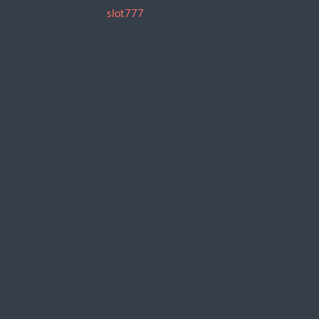
slot777