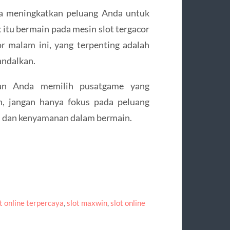
sa meningkatkan peluang Anda untuk
itu bermain pada mesin slot tergacor
or malam ini, yang terpenting adalah
andalkan.
kan Anda memilih pusatgame yang
n, jangan hanya fokus pada peluang
n dan kenyamanan dalam bermain.
ot online terpercaya
,
slot maxwin
,
slot online