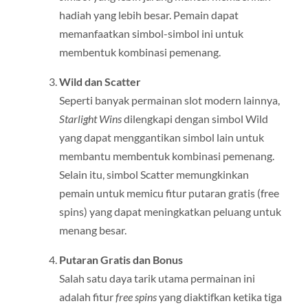
hadiah yang lebih besar. Pemain dapat
memanfaatkan simbol-simbol ini untuk
membentuk kombinasi pemenang.
Wild dan Scatter
Seperti banyak permainan slot modern lainnya,
Starlight Wins
dilengkapi dengan simbol Wild
yang dapat menggantikan simbol lain untuk
membantu membentuk kombinasi pemenang.
Selain itu, simbol Scatter memungkinkan
pemain untuk memicu fitur putaran gratis (free
spins) yang dapat meningkatkan peluang untuk
menang besar.
Putaran Gratis dan Bonus
Salah satu daya tarik utama permainan ini
adalah fitur
free spins
yang diaktifkan ketika tiga