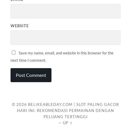
WEBSITE
Save my name, email, and website in this browser for the
next time I comment.
© 2026
BELIKEABLEDAY.COM | SLOT PALING GACOR
HARI INI: REKOMENDASI PERMAINAN DENGAN
PELUANG TERTINGGI
—
UP ↑