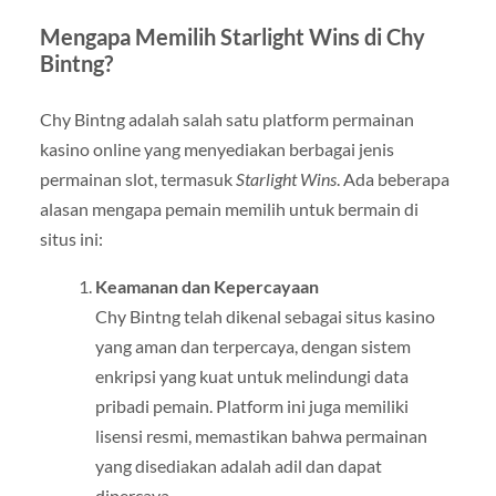
Mengapa Memilih Starlight Wins di Chy
Bintng?
Chy Bintng adalah salah satu platform permainan
kasino online yang menyediakan berbagai jenis
permainan slot, termasuk
Starlight Wins
. Ada beberapa
alasan mengapa pemain memilih untuk bermain di
situs ini:
Keamanan dan Kepercayaan
Chy Bintng telah dikenal sebagai situs kasino
yang aman dan terpercaya, dengan sistem
enkripsi yang kuat untuk melindungi data
pribadi pemain. Platform ini juga memiliki
lisensi resmi, memastikan bahwa permainan
yang disediakan adalah adil dan dapat
dipercaya.