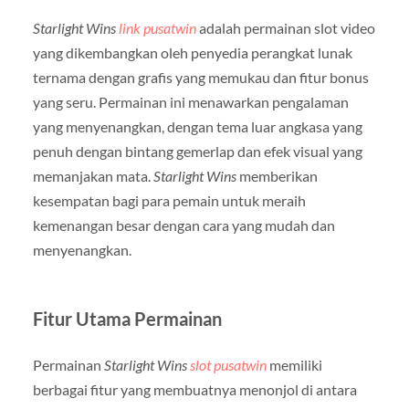
Starlight Wins
link pusatwin
adalah permainan slot video
yang dikembangkan oleh penyedia perangkat lunak
ternama dengan grafis yang memukau dan fitur bonus
yang seru. Permainan ini menawarkan pengalaman
yang menyenangkan, dengan tema luar angkasa yang
penuh dengan bintang gemerlap dan efek visual yang
memanjakan mata.
Starlight Wins
memberikan
kesempatan bagi para pemain untuk meraih
kemenangan besar dengan cara yang mudah dan
menyenangkan.
Fitur Utama Permainan
Permainan
Starlight Wins
slot pusatwin
memiliki
berbagai fitur yang membuatnya menonjol di antara