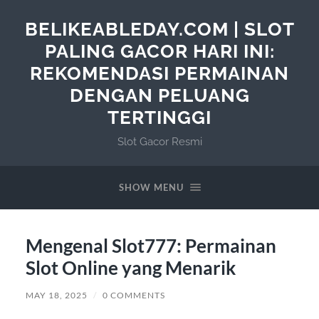
BELIKEABLEDAY.COM | SLOT
PALING GACOR HARI INI:
REKOMENDASI PERMAINAN
DENGAN PELUANG
TERTINGGI
Slot Gacor Resmi
SHOW MENU
Mengenal Slot777: Permainan
Slot Online yang Menarik
MAY 18, 2025
/
0 COMMENTS