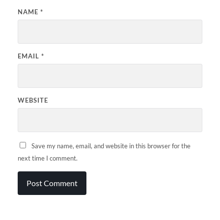
NAME
*
EMAIL
*
WEBSITE
Save my name, email, and website in this browser for the
next time I comment.