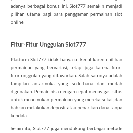
adanya
berbagai
bonus
ini,
Slot777
semakin
menjadi
pilihan
utama
bagi
para
penggemar
permainan
slot
online.
Fitur-
Fitur
Unggulan
Slot777
Platform
Slot777
tidak
hanya
terkenal
karena
pilihan
permainan
yang
bervariasi,
tetapi
juga
karena
fitur-
fitur
unggulan
yang
ditawarkan.
Salah
satunya
adalah
tampilan
antarmuka
yang
sederhana
dan
mudah
digunakan.
Pemain
bisa
dengan
cepat
menavigasi
situs
untuk
menemukan
permainan
yang
mereka
sukai,
dan
bahkan
melakukan
deposit
atau
penarikan
dana
tanpa
kendala.
Selain
itu,
Slot777
juga
mendukung
berbagai
metode