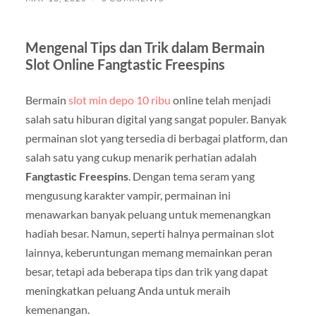
Mengenal Tips dan Trik dalam Bermain
Slot Online Fangtastic Freespins
Bermain
slot min depo 10 ribu
online telah menjadi
salah satu hiburan digital yang sangat populer. Banyak
permainan slot yang tersedia di berbagai platform, dan
salah satu yang cukup menarik perhatian adalah
Fangtastic Freespins
. Dengan tema seram yang
mengusung karakter vampir, permainan ini
menawarkan banyak peluang untuk memenangkan
hadiah besar. Namun, seperti halnya permainan slot
lainnya, keberuntungan memang memainkan peran
besar, tetapi ada beberapa tips dan trik yang dapat
meningkatkan peluang Anda untuk meraih
kemenangan.