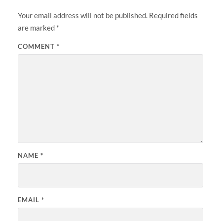
Your email address will not be published.
Required fields
are marked
*
COMMENT
*
NAME
*
EMAIL
*