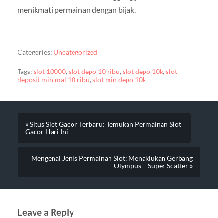
menikmati permainan dengan bijak.
Categories:
Uncategorized
Tags:
slot 10000
,
slot depo 10 ribu
,
slot depo 10k
,
slot
deposit minimal 10 ribu
,
slot min depo 10k
« Situs Slot Gacor Terbaru: Temukan Permainan Slot
Gacor Hari Ini
Mengenal Jenis Permainan Slot: Menaklukan Gerbang
Olympus – Super Scatter »
Leave a Reply