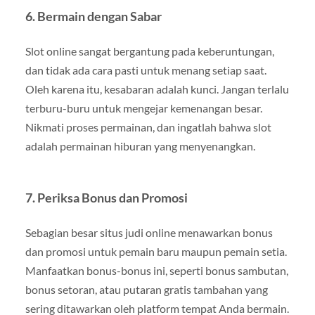
6.
Bermain dengan Sabar
Slot online sangat bergantung pada keberuntungan,
dan tidak ada cara pasti untuk menang setiap saat.
Oleh karena itu, kesabaran adalah kunci. Jangan terlalu
terburu-buru untuk mengejar kemenangan besar.
Nikmati proses permainan, dan ingatlah bahwa slot
adalah permainan hiburan yang menyenangkan.
7.
Periksa Bonus dan Promosi
Sebagian besar situs judi online menawarkan bonus
dan promosi untuk pemain baru maupun pemain setia.
Manfaatkan bonus-bonus ini, seperti bonus sambutan,
bonus setoran, atau putaran gratis tambahan yang
sering ditawarkan oleh platform tempat Anda bermain.