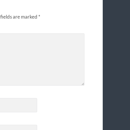
fields are marked
*