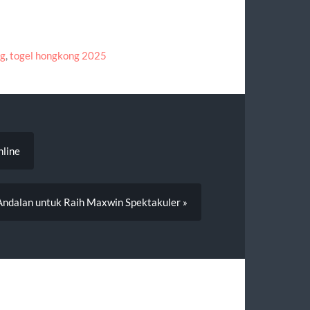
kg
,
togel hongkong 2025
nline
ndalan untuk Raih Maxwin Spektakuler »