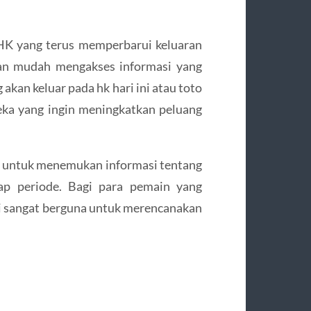
HK yang terus memperbarui keluaran
an mudah mengakses informasi yang
akan keluar pada hk hari ini atau toto
ka yang ingin meningkatkan peluang
at untuk menemukan informasi tentang
ap periode. Bagi para pemain yang
ni sangat berguna untuk merencanakan