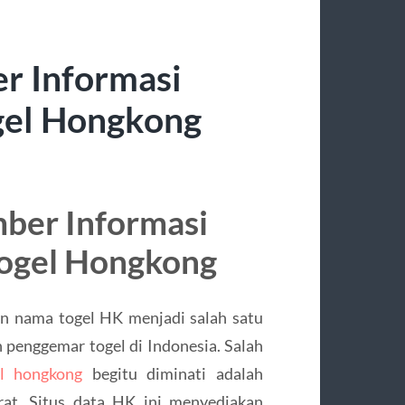
r Informasi
gel Hongkong
mber Informasi
Togel Hongkong
an nama togel HK menjadi salah satu
n penggemar togel di Indonesia. Salah
el hongkong
begitu diminati adalah
rat. Situs data HK ini menyediakan