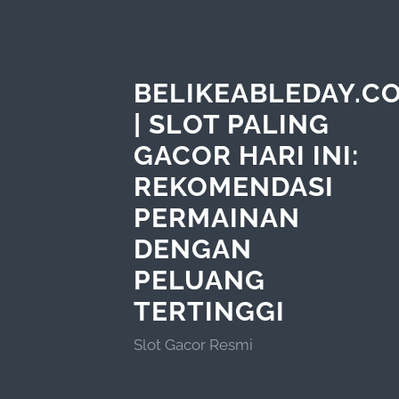
BELIKEABLEDAY.C
| SLOT PALING
GACOR HARI INI:
REKOMENDASI
PERMAINAN
DENGAN
PELUANG
TERTINGGI
Slot Gacor Resmi