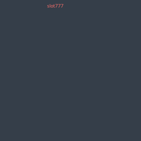
slot777