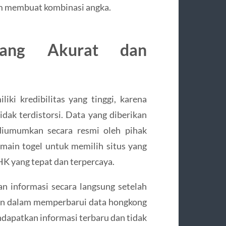
am membuat kombinasi angka.
yang Akurat dan
ki kredibilitas yang tinggi, karena
idak terdistorsi. Data yang diberikan
diumumkan secara resmi oleh pihak
emain togel untuk memilih situs yang
K yang tepat dan terpercaya.
 informasi secara langsung setelah
an dalam memperbarui data hongkong
dapatkan informasi terbaru dan tidak