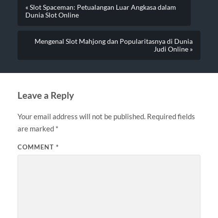
« Slot Spaceman: Petualangan Luar Angkasa dalam
Dunia Slot Online
Mengenal Slot Mahjong dan Popularitasnya di Dunia
Judi Online »
Leave a Reply
Your email address will not be published.
Required fields
are marked
*
COMMENT
*