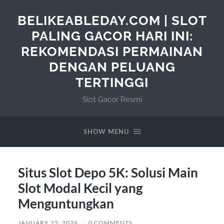
BELIKEABLEDAY.COM | SLOT
PALING GACOR HARI INI:
REKOMENDASI PERMAINAN
DENGAN PELUANG
TERTINGGI
Slot Gacor Resmi
SHOW MENU
Situs Slot Depo 5K: Solusi Main
Slot Modal Kecil yang
Menguntungkan
JANUARY 25, 2026
/
0 COMMENTS