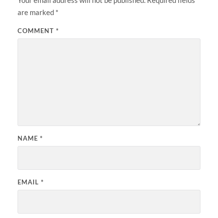
are marked
*
COMMENT
*
NAME
*
EMAIL
*