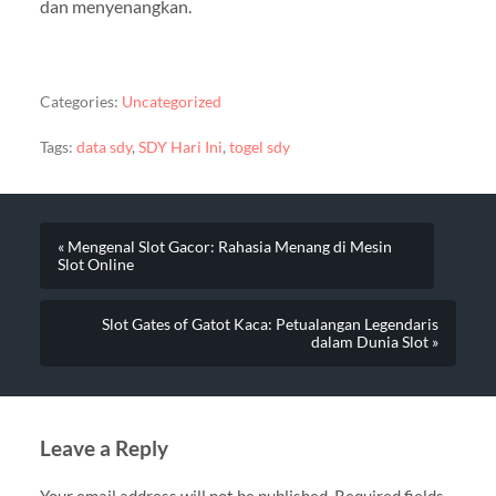
dan menyenangkan.
Categories:
Uncategorized
Tags:
data sdy
,
SDY Hari Ini
,
togel sdy
« Mengenal Slot Gacor: Rahasia Menang di Mesin
Slot Online
Slot Gates of Gatot Kaca: Petualangan Legendaris
dalam Dunia Slot »
Leave a Reply
Your email address will not be published.
Required fields