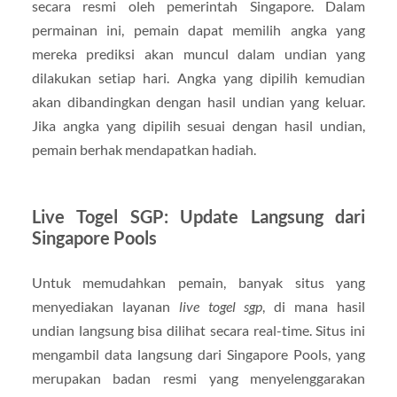
secara resmi oleh pemerintah Singapore. Dalam
permainan ini, pemain dapat memilih angka yang
mereka prediksi akan muncul dalam undian yang
dilakukan setiap hari. Angka yang dipilih kemudian
akan dibandingkan dengan hasil undian yang keluar.
Jika angka yang dipilih sesuai dengan hasil undian,
pemain berhak mendapatkan hadiah.
Live Togel SGP: Update Langsung dari
Singapore Pools
Untuk memudahkan pemain, banyak situs yang
menyediakan layanan
live togel sgp
, di mana hasil
undian langsung bisa dilihat secara real-time. Situs ini
mengambil data langsung dari Singapore Pools, yang
merupakan badan resmi yang menyelenggarakan