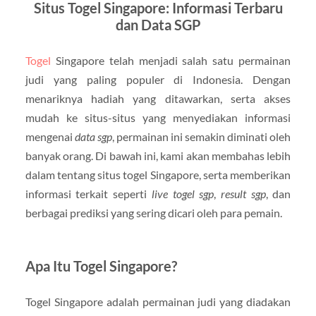
Situs Togel Singapore: Informasi Terbaru
dan Data SGP
Togel
Singapore telah menjadi salah satu permainan
judi yang paling populer di Indonesia. Dengan
menariknya hadiah yang ditawarkan, serta akses
mudah ke situs-situs yang menyediakan informasi
mengenai
data sgp
, permainan ini semakin diminati oleh
banyak orang. Di bawah ini, kami akan membahas lebih
dalam tentang situs togel Singapore, serta memberikan
informasi terkait seperti
live togel sgp
,
result sgp
, dan
berbagai prediksi yang sering dicari oleh para pemain.
Apa Itu Togel Singapore?
Togel Singapore adalah permainan judi yang diadakan