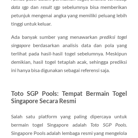
data sgp
dan
result sgp
sebelumnya bisa memberikan
petunjuk mengenai angka yang memiliki peluang lebih
tinggi untuk keluar.
Ada banyak sumber yang menawarkan
prediksi togel
singapore
berdasarkan analisis data dan pola yang
terlihat pada hasil-hasil togel sebelumnya. Meskipun
demikian, hasil togel tetaplah acak, sehingga prediksi
ini hanya bisa digunakan sebagai referensi saja.
Toto SGP Pools: Tempat Bermain Togel
Singapore Secara Resmi
Salah satu platform yang paling dipercaya untuk
bermain togel Singapore adalah
Toto SGP Pools
.
Singapore Pools adalah lembaga resmi yang mengelola