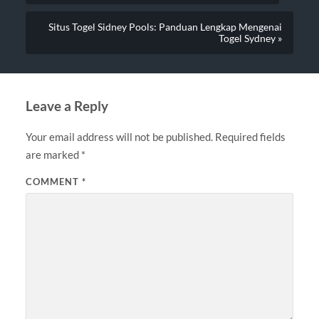
Situs Togel Sidney Pools: Panduan Lengkap Mengenai
Togel Sydney »
Leave a Reply
Your email address will not be published.
Required fields
are marked
*
COMMENT
*