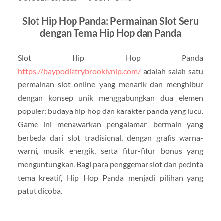
Slot Hip Hop Panda: Permainan Slot Seru
dengan Tema Hip Hop dan Panda
Slot Hip Hop Panda
https://baypodiatrybrooklynlp.com/
adalah salah satu
permainan slot online yang menarik dan menghibur
dengan konsep unik menggabungkan dua elemen
populer: budaya hip hop dan karakter panda yang lucu.
Game ini menawarkan pengalaman bermain yang
berbeda dari slot tradisional, dengan grafis warna-
warni, musik energik, serta fitur-fitur bonus yang
menguntungkan. Bagi para penggemar slot dan pecinta
tema kreatif, Hip Hop Panda menjadi pilihan yang
patut dicoba.