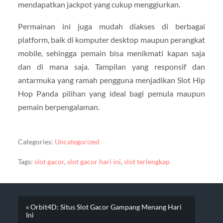
mendapatkan jackpot yang cukup menggiurkan.
Permainan ini juga mudah diakses di berbagai
platform, baik di komputer desktop maupun perangkat
mobile, sehingga pemain bisa menikmati kapan saja
dan di mana saja. Tampilan yang responsif dan
antarmuka yang ramah pengguna menjadikan Slot Hip
Hop Panda pilihan yang ideal bagi pemula maupun
pemain berpengalaman.
Categories:
Uncategorized
Tags:
slot gacor
,
slot gacor hari ini
,
slot terlengkap
« Orbit4D: Situs Slot Gacor Gampang Menang Hari
Ini