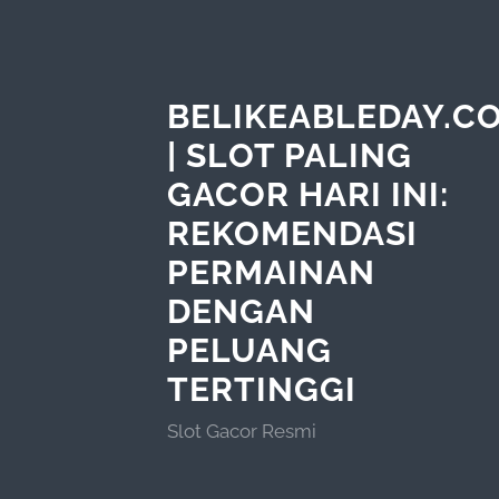
BELIKEABLEDAY.C
| SLOT PALING
GACOR HARI INI:
REKOMENDASI
PERMAINAN
DENGAN
PELUANG
TERTINGGI
Slot Gacor Resmi