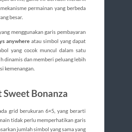
 mekanisme permainan yang berbeda
yang besar.
 yang menggunakan garis pembayaran
ys anywhere
atau simbol yang dapat
mbol yang cocok muncul dalam satu
ih dinamis dan memberi peluang lebih
si kemenangan.
t Sweet Bonanza
a grid berukuran 6×5, yang berarti
main tidak perlu memperhatikan garis
sarkan jumlah simbol yang sama yang