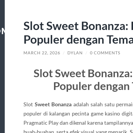
Slot Sweet Bonanza: 
OM
Populer dengan Tem
MARCH 22, 2026
/
DYLAN
/
0 COMMENTS
Slot Sweet Bonanza:
Populer dengan
Slot
Sweet Bonanza
adalah salah satu perma
populer di kalangan pecinta game kasino digi
Pragmatic Play
dan dikenal karena tampilanny
buah-buahan, serta efek visual yang menarik. Se