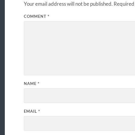
Your email address will not be published.
Required 
COMMENT
*
NAME
*
EMAIL
*