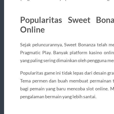
Popularitas Sweet Bon
Online
Sejak peluncurannya, Sweet Bonanza telah me
Pragmatic Play
. Banyak platform kasino onli
yang paling sering dimainkan oleh pengguna me
Popularitas game ini tidak lepas dari desain g
Tema permen dan buah membuat permainan te
bagi pemain yang baru mencoba slot online. M
pengalaman bermain yang lebih santai.