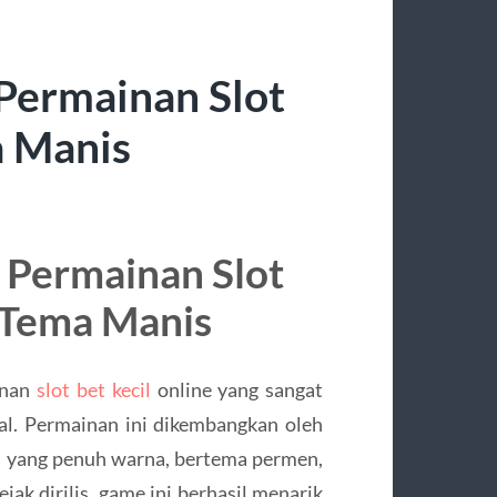
Permainan Slot
a Manis
 Permainan Slot
 Tema Manis
inan
slot bet kecil
online yang sangat
tal. Permainan ini dikembangkan oleh
a yang penuh warna, bertema permen,
jak dirilis, game ini berhasil menarik