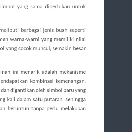
 simbol yang sama diperlukan untuk
eliputi berbagai jenis buah seperti
rmen warna-warni yang memiliki nilai
ol yang cocok muncul, semakin besar
inan ini menarik adalah mekanisme
mendapatkan kombinasi kemenangan,
 dan digantikan oleh simbol baru yang
lang kali dalam satu putaran, sehingga
an beruntun tanpa perlu melakukan