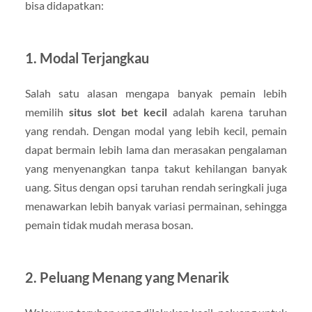
bisa didapatkan:
1. Modal Terjangkau
Salah satu alasan mengapa banyak pemain lebih
memilih
situs slot bet kecil
adalah karena taruhan
yang rendah. Dengan modal yang lebih kecil, pemain
dapat bermain lebih lama dan merasakan pengalaman
yang menyenangkan tanpa takut kehilangan banyak
uang. Situs dengan opsi taruhan rendah seringkali juga
menawarkan lebih banyak variasi permainan, sehingga
pemain tidak mudah merasa bosan.
2. Peluang Menang yang Menarik