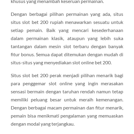
khusus yang menambah keseruan permainan.
Dengan berbagai pilihan permainan yang ada, situs
situs slot bet 200 rupiah menawarkan sesuatu untuk
setiap pemain. Baik yang mencari kesederhanaan
dalam permainan klasik, ataupun yang lebih suka
tantangan dalam mesin slot terbaru dengan banyak
fitur bonus. Semua dapat ditemukan dengan mudah di
situs-situs yang menyediakan slot online bet 200.
Situs slot bet 200 perak menjadi pilihan menarik bagi
para penggemar slot online yang ingin merasakan
sensasi bermain dengan taruhan rendah namun tetap
memiliki peluang besar untuk meraih kemenangan.
Dengan berbagai macam permainan dan fitur menarik,
pemain bisa menikmati pengalaman yang memuaskan
dengan modal yang terjangkau.