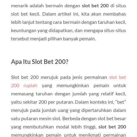
menarik adalah bermain dengan
slot bet 200
di situs
slot bet kecil. Dalam artikel ini, kita akan membahas
lebih lanjut tentang cara bermain dengan taruhan kecil,
keuntungan yang didapatkan, dan mengapa situs-situs
tersebut menjadi pilihan banyak pemain.
Apa Itu Slot Bet 200?
Slot bet 200 merujuk pada jenis permainan
slot bet
200 rupiah
yang memungkinkan pemain untuk
memasang taruhan dengan jumlah yang relatif kecil,
yaitu sekitar 200 per putaran. Dalam konteks ini, “bet”
merujuk pada jumlah uang yang dipertaruhkan dalam
satu putaran mesin slot. Berbeda dengan slot bet besar
yang membutuhkan modal lebih tinggi,
slot bet 200
memungkinkan pemain untuk menikmati permainan