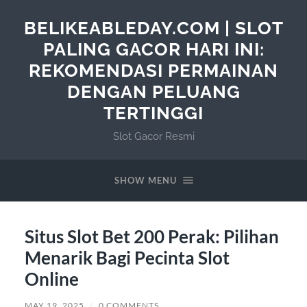
BELIKEABLEDAY.COM | SLOT
PALING GACOR HARI INI:
REKOMENDASI PERMAINAN
DENGAN PELUANG
TERTINGGI
Slot Gacor Resmi
SHOW MENU
Situs Slot Bet 200 Perak: Pilihan
Menarik Bagi Pecinta Slot
Online
MAY 19, 2025
/
0 COMMENTS