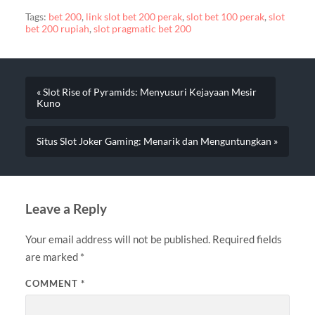
Tags:
bet 200
,
link slot bet 200 perak
,
slot bet 100 perak
,
slot
bet 200 rupiah
,
slot pragmatic bet 200
« Slot Rise of Pyramids: Menyusuri Kejayaan Mesir
Kuno
Situs Slot Joker Gaming: Menarik dan Menguntungkan »
Leave a Reply
Your email address will not be published.
Required fields
are marked
*
COMMENT
*