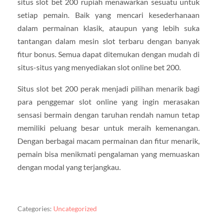
situs slot bet 200 rupiah menawarkan sesuatu untuk
setiap pemain. Baik yang mencari kesederhanaan
dalam permainan klasik, ataupun yang lebih suka
tantangan dalam mesin slot terbaru dengan banyak
fitur bonus. Semua dapat ditemukan dengan mudah di
situs-situs yang menyediakan slot online bet 200.
Situs slot bet 200 perak menjadi pilihan menarik bagi
para penggemar slot online yang ingin merasakan
sensasi bermain dengan taruhan rendah namun tetap
memiliki peluang besar untuk meraih kemenangan.
Dengan berbagai macam permainan dan fitur menarik,
pemain bisa menikmati pengalaman yang memuaskan
dengan modal yang terjangkau.
Categories:
Uncategorized