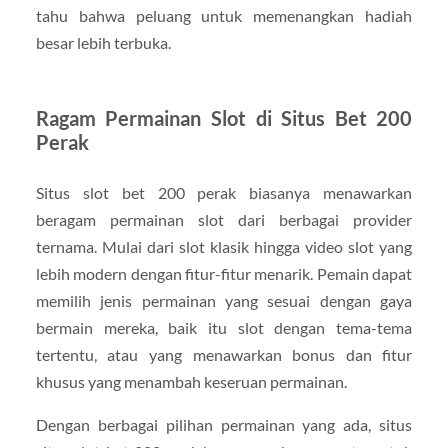
tahu bahwa peluang untuk memenangkan hadiah
besar lebih terbuka.
Ragam Permainan Slot di Situs Bet 200
Perak
Situs slot bet 200 perak biasanya menawarkan
beragam permainan slot dari berbagai provider
ternama. Mulai dari slot klasik hingga video slot yang
lebih modern dengan fitur-fitur menarik. Pemain dapat
memilih jenis permainan yang sesuai dengan gaya
bermain mereka, baik itu slot dengan tema-tema
tertentu, atau yang menawarkan bonus dan fitur
khusus yang menambah keseruan permainan.
Dengan berbagai pilihan permainan yang ada, situs